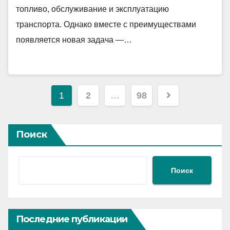
топливо, обслуживание и эксплуатацию
транспорта. Однако вместе с преимуществами
появляется новая задача —…
Пагинация
1
2
…
98
записей
Поиск
Поиск
Последние публикации