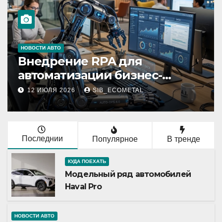
НОВОСТИ АВТО
Внедрение RPA для
автоматизации бизнес-
процессов
12 ИЮЛЯ 2026
SIB_ECOMETAL
Последнии
Популярное
В тренде
КУДА ПОЕХАТЬ
Модельный ряд автомобилей
Haval Pro
НОВОСТИ АВТО