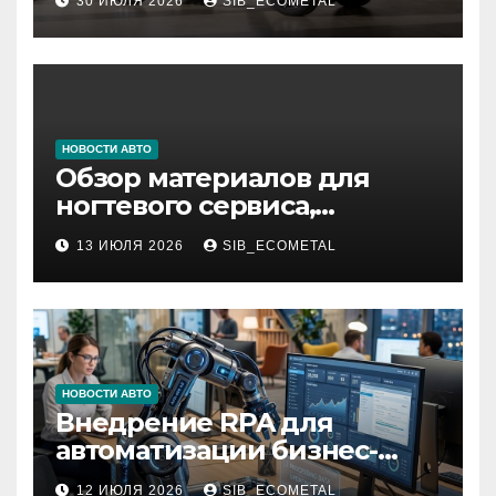
30 ИЮЛЯ 2026
SIB_ECOMETAL
НОВОСТИ АВТО
Обзор материалов для
ногтевого сервиса,
наращивания ресниц и
13 ИЮЛЯ 2026
SIB_ECOMETAL
депиляции
НОВОСТИ АВТО
Внедрение RPA для
автоматизации бизнес-
процессов
12 ИЮЛЯ 2026
SIB_ECOMETAL