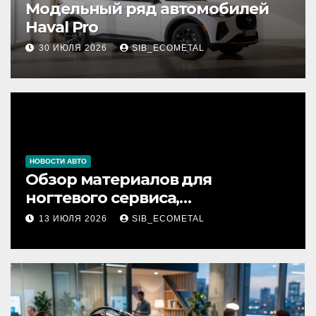
Модельный ряд автомобилей
Haval Pro
30 ИЮЛЯ 2026
SIB_ECOMETAL
НОВОСТИ АВТО
Обзор материалов для
ногтевого сервиса,
наращивания ресниц и
13 ИЮЛЯ 2026
SIB_ECOMETAL
депиляции