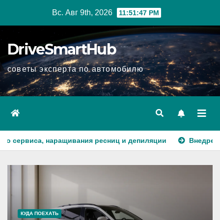
Перейти
Вс. Авг 9th, 2026
11:51:49 PM
к
содержимому
DriveSmartHub
советы эксперта по автомобилю
вания ресниц и депиляции
Внедрение RPA для автомати
КУДА ПОЕХАТЬ