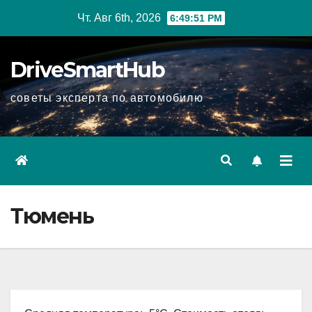
Перейти
Чт. Авг 6th, 2026
6:49:52 PM
к
содержимому
DriveSmartHub
советы эксперта по автомобилю
Тюмень