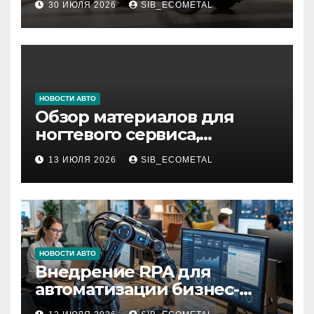
30 ИЮЛЯ 2026
SIB_ECOMETAL
НОВОСТИ АВТО
Обзор материалов для
ногтевого сервиса,
наращивания ресниц и
13 ИЮЛЯ 2026
SIB_ECOMETAL
депиляции
НОВОСТИ АВТО
Внедрение RPA для
автоматизации бизнес-
процессов