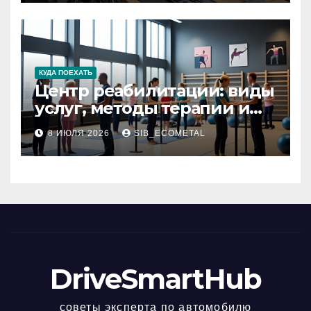
КУДА ПОЕХАТЬ
Центр реабилитации: виды
услуг, методы терапии и
критерии качества
8 ИЮЛЯ 2026
SIB_ECOMETAL
DriveSmartHub
советы эксперта по автомобилю