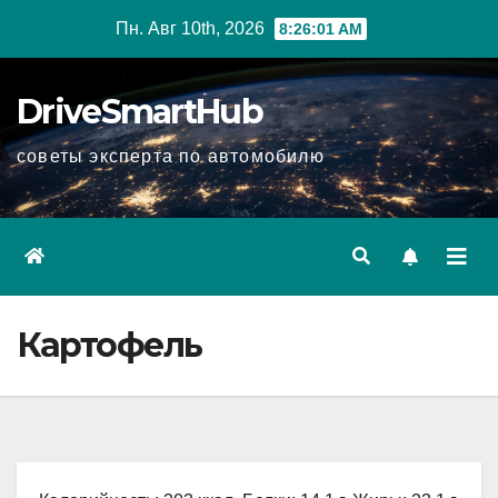
Перейти
Пн. Авг 10th, 2026
8:26:02 AM
к
содержимому
DriveSmartHub
советы эксперта по автомобилю
Картофель