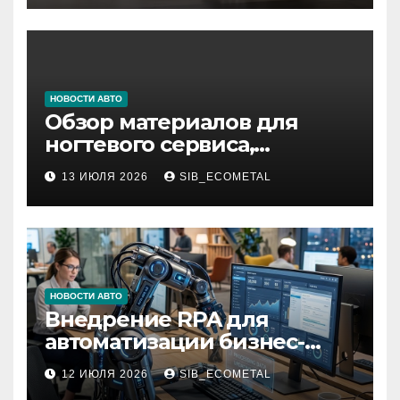
НОВОСТИ АВТО
Обзор материалов для
ногтевого сервиса,
наращивания ресниц и
13 ИЮЛЯ 2026
SIB_ECOMETAL
депиляции
НОВОСТИ АВТО
Внедрение RPA для
автоматизации бизнес-
процессов
12 ИЮЛЯ 2026
SIB_ECOMETAL