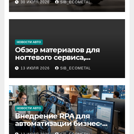
30 ИЮЛЯ 2026
SIB_ECOMETAL
НОВОСТИ АВТО
Обзор материалов для
ногтевого сервиса,
наращивания ресниц и
13 ИЮЛЯ 2026
SIB_ECOMETAL
депиляции
НОВОСТИ АВТО
Внедрение RPA для
автоматизации бизнес-
процессов