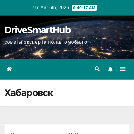
Перейти
Чт. Авг 6th, 2026
6:40:18 AM
к
содержимому
DriveSmartHub
советы эксперта по автомобилю
Хабаровск