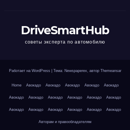
DriveSmartHub
советы эксперта по автомобилю
Работает на WordPress
|
Тема: Newspaperex, автор
Themeansar
Home
Авокадо
Авокадо
Авокадо
Авокадо
Авокадо
Авокадо
Авокадо
Авокадо
Авокадо
Авокадо
Авокадо
Авокадо
Авокадо
Авокадо
Авокадо
Авокадо
Авокадо
Авторам и правообладателям