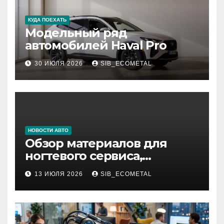
КУДА ПОЕХАТЬ
Модельный ряд
автомобилей Haval Pro
30 ИЮЛЯ 2026
SIB_ECOMETAL
НОВОСТИ АВТО
Обзор материалов для
ногтевого сервиса,
наращивания ресниц и
13 ИЮЛЯ 2026
SIB_ECOMETAL
депиляции