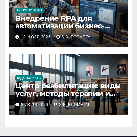
НОВОСТИ АВТО
Внедрение RPA для
автоматизации бизнес-
процессов
12 ИЮЛЯ 2026
SIB_ECOMETAL
КУДА ПОЕХАТЬ
Центр реабилитации: виды
услуг, методы терапии и
критерии качества
8 ИЮЛЯ 2026
SIB_ECOMETAL