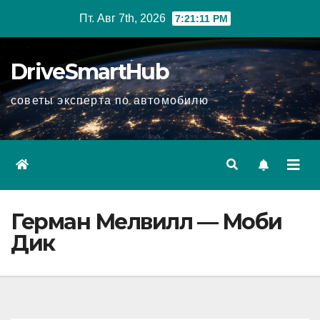
Перейти
Пт. Авг 7th, 2026
7:21:12 PM
к
содержимому
DriveSmartHub
советы эксперта по автомобилю
Герман Мелвилл — Моби
Дик