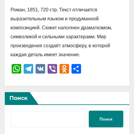
Роман, 1851, 720 стр. Текст отличается
выразительным языком и продуманной
композицией. Сюжет наполнен драматизмом,
символикой и сильными характерами. Мир
произведения создаёт атмосферу, в которой
каждая деталь имеет значение.
W
T
V
Vi
O
О
h
el
K
b
d
тп
at
e
er
n
р
s
gr
o
а
Поиск
A
a
kl
в
p
m
a
и
Поиск
p
ss
ть