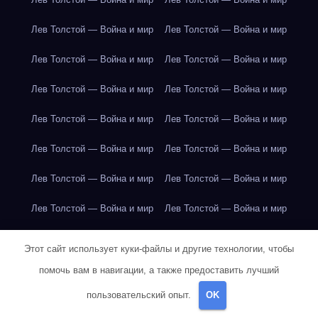
Лев Толстой — Война и мир
Лев Толстой — Война и мир
Лев Толстой — Война и мир
Лев Толстой — Война и мир
Лев Толстой — Война и мир
Лев Толстой — Война и мир
Лев Толстой — Война и мир
Лев Толстой — Война и мир
Лев Толстой — Война и мир
Лев Толстой — Война и мир
Лев Толстой — Война и мир
Лев Толстой — Война и мир
Лев Толстой — Война и мир
Лев Толстой — Война и мир
Лев Толстой — Война и мир
Лондон
Лондон
Лондон
Этот сайт использует куки-файлы и другие технологии, чтобы
Лондон
Лондон
Лондон
Лондон
Лондон
Лондон
помочь вам в навигации, а также предоставить лучший
пользовательский опыт.
OK
Лондон
Лондон
Лондон
Лондон
Лондон
Лондон