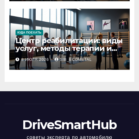
КУДА ПОЕХАТЬ
Центр реабилитации: виды
услуг, методы терапии и
критерии качества
8 ИЮЛЯ 2026
SIB_ECOMETAL
DriveSmartHub
советы эксперта по автомобилю