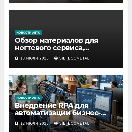
НОВОСТИ АВТО
Обзор материалов для
ногтевого сервиса,
наращивания ресниц и
13 ИЮЛЯ 2026
SIB_ECOMETAL
депиляции
НОВОСТИ АВТО
Внедрение RPA для
автоматизации бизнес-
процессов
12 ИЮЛЯ 2026
SIB_ECOMETAL