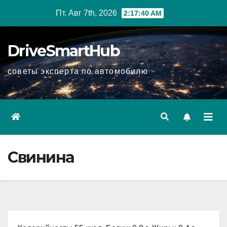
Перейти
Пт. Авг 7th, 2026
2:17:41 AM
к
содержимому
DriveSmartHub
советы эксперта по автомобилю
Свинина