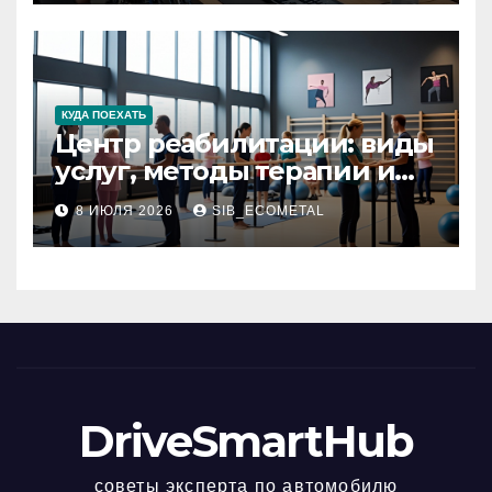
КУДА ПОЕХАТЬ
Центр реабилитации: виды
услуг, методы терапии и
критерии качества
8 ИЮЛЯ 2026
SIB_ECOMETAL
DriveSmartHub
советы эксперта по автомобилю