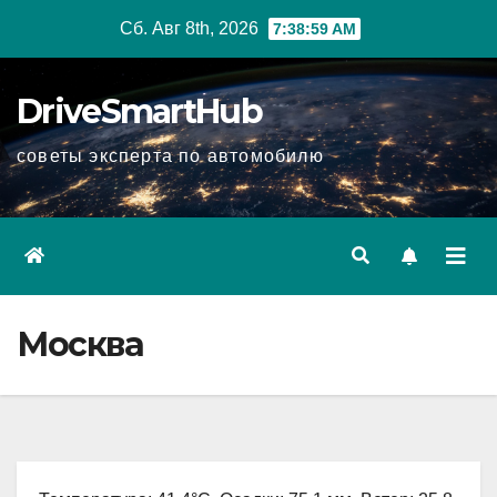
Перейти
Сб. Авг 8th, 2026
7:39:00 AM
к
содержимому
DriveSmartHub
советы эксперта по автомобилю
Москва