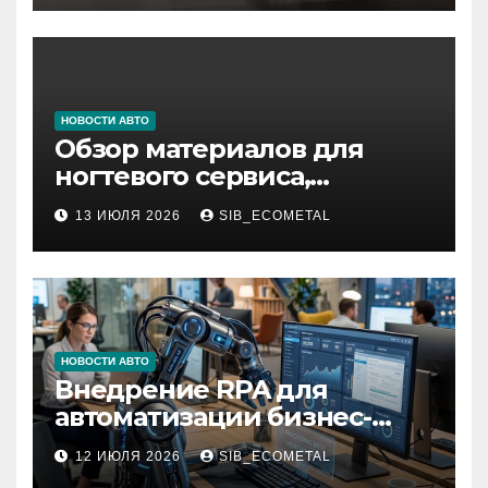
НОВОСТИ АВТО
Обзор материалов для
ногтевого сервиса,
наращивания ресниц и
13 ИЮЛЯ 2026
SIB_ECOMETAL
депиляции
НОВОСТИ АВТО
Внедрение RPA для
автоматизации бизнес-
процессов
12 ИЮЛЯ 2026
SIB_ECOMETAL