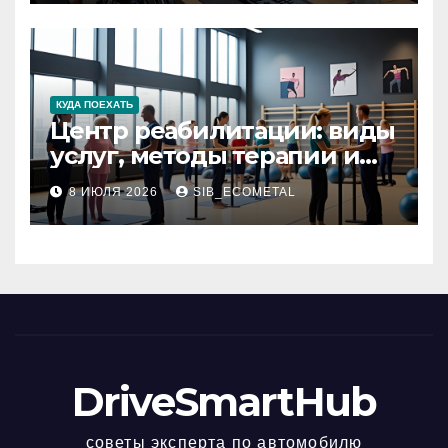
КУДА ПОЕХАТЬ
Центр реабилитации: виды
услуг, методы терапии и
критерии качества
8 ИЮЛЯ 2026
SIB_ECOMETAL
DriveSmartHub
советы эксперта по автомобилю