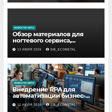
НОВОСТИ АВТО
Обзор материалов для
ногтевого сервиса,
наращивания ресниц и
13 ИЮЛЯ 2026
SIB_ECOMETAL
депиляции
НОВОСТИ АВТО
Внедрение RPA для
автоматизации бизнес-
процессов
12 ИЮЛЯ 2026
SIB_ECOMETAL