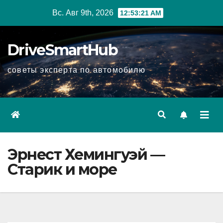
Перейти
Вс. Авг 9th, 2026
12:53:22 AM
к
содержимому
DriveSmartHub
советы эксперта по автомобилю
Эрнест Хемингуэй —
Старик и море