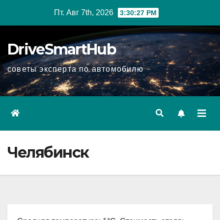
Перейти
Пт. Авг 7th, 2026
3:30:28 PM
к
содержимому
DriveSmartHub
советы эксперта по автомобилю
Челябинск