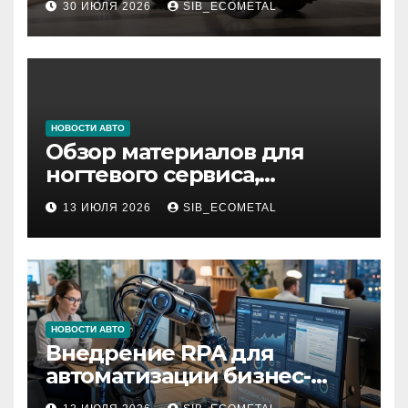
30 ИЮЛЯ 2026
SIB_ECOMETAL
НОВОСТИ АВТО
Обзор материалов для
ногтевого сервиса,
наращивания ресниц и
13 ИЮЛЯ 2026
SIB_ECOMETAL
депиляции
НОВОСТИ АВТО
Внедрение RPA для
автоматизации бизнес-
процессов