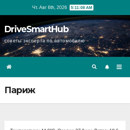
Перейти
Чт. Авг 6th, 2026
5:11:09 AM
к
содержимому
DriveSmartHub
советы эксперта по автомобилю
Париж