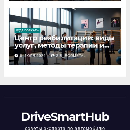
КУДА ПОЕХАТЬ
Центр реабилитации: виды
услуг, методы терапии и
критерии качества
8 ИЮЛЯ 2026
SIB_ECOMETAL
DriveSmartHub
советы эксперта по автомобилю