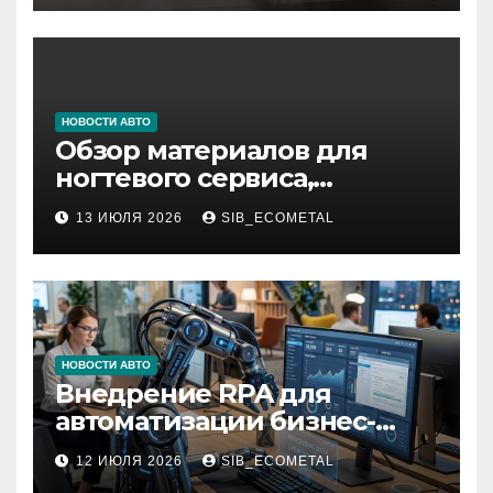
НОВОСТИ АВТО
Обзор материалов для
ногтевого сервиса,
наращивания ресниц и
13 ИЮЛЯ 2026
SIB_ECOMETAL
депиляции
НОВОСТИ АВТО
Внедрение RPA для
автоматизации бизнес-
процессов
12 ИЮЛЯ 2026
SIB_ECOMETAL