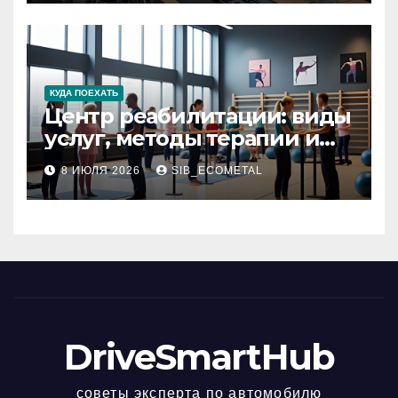
КУДА ПОЕХАТЬ
Центр реабилитации: виды
услуг, методы терапии и
критерии качества
8 ИЮЛЯ 2026
SIB_ECOMETAL
DriveSmartHub
советы эксперта по автомобилю