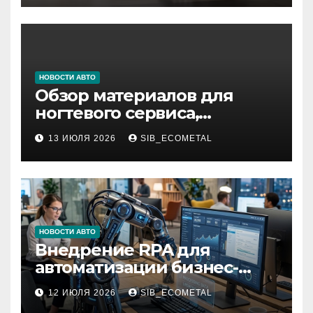
НОВОСТИ АВТО
Обзор материалов для
ногтевого сервиса,
наращивания ресниц и
13 ИЮЛЯ 2026
SIB_ECOMETAL
депиляции
НОВОСТИ АВТО
Внедрение RPA для
автоматизации бизнес-
процессов
12 ИЮЛЯ 2026
SIB_ECOMETAL