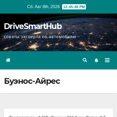
Перейти
Сб. Авг 8th, 2026
12:45:50 PM
к
содержимому
DriveSmartHub
советы эксперта по автомобилю
Буэнос-Айрес