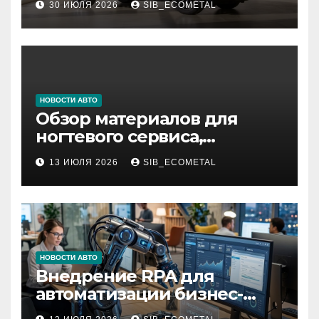
30 ИЮЛЯ 2026
SIB_ECOMETAL
НОВОСТИ АВТО
Обзор материалов для
ногтевого сервиса,
наращивания ресниц и
13 ИЮЛЯ 2026
SIB_ECOMETAL
депиляции
НОВОСТИ АВТО
Внедрение RPA для
автоматизации бизнес-
процессов