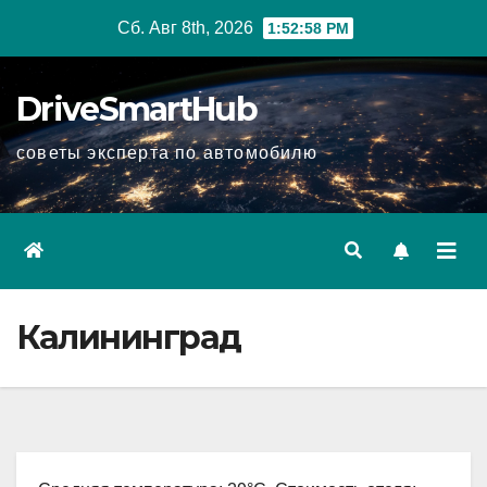
Перейти
Сб. Авг 8th, 2026
1:52:59 PM
к
содержимому
DriveSmartHub
советы эксперта по автомобилю
Калининград