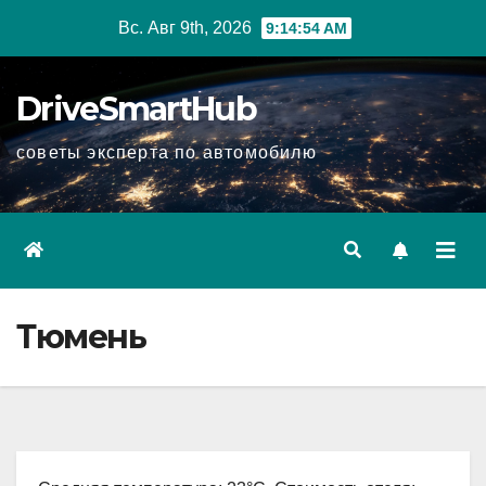
Перейти
Вс. Авг 9th, 2026
9:14:55 AM
к
содержимому
DriveSmartHub
советы эксперта по автомобилю
Тюмень