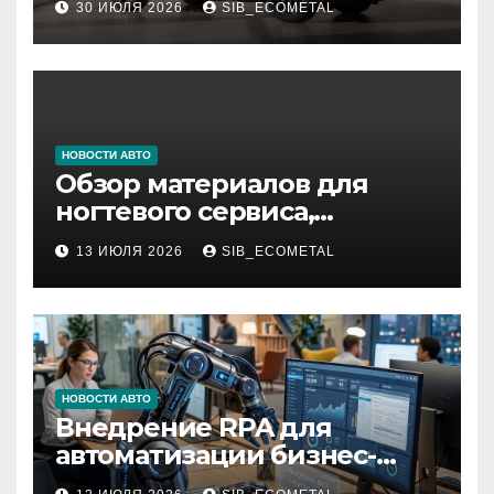
30 ИЮЛЯ 2026
SIB_ECOMETAL
НОВОСТИ АВТО
Обзор материалов для
ногтевого сервиса,
наращивания ресниц и
13 ИЮЛЯ 2026
SIB_ECOMETAL
депиляции
НОВОСТИ АВТО
Внедрение RPA для
автоматизации бизнес-
процессов