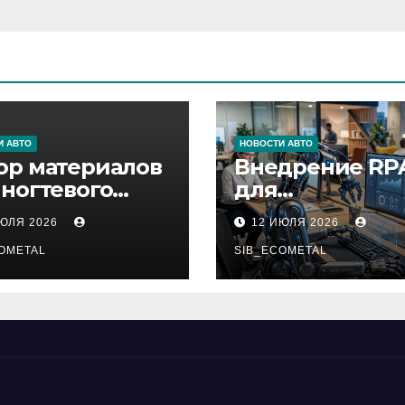
И АВТО
НОВОСТИ АВТО
ор материалов
Внедрение RP
 ногтевого
для
виса,
автоматизаци
ИЮЛЯ 2026
12 ИЮЛЯ 2026
ащивания
бизнес-процес
ниц и
OMETAL
SIB_ECOMETAL
иляции