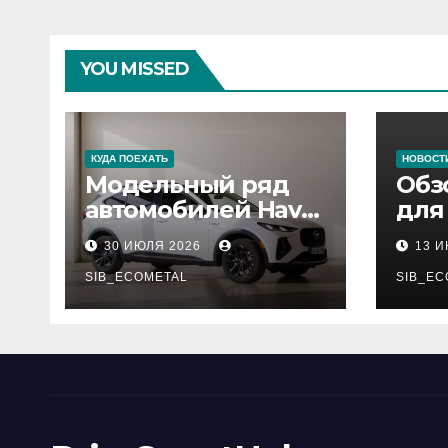
YOU MISSED
КУДА ПОЕХАТЬ
НОВОСТ
Модельный ряд
Обз
автомобилей Haval
для
Pro
сер
30 ИЮЛЯ 2026
13 
нар
SIB_ECOMETAL
рес
SIB_EC
деп