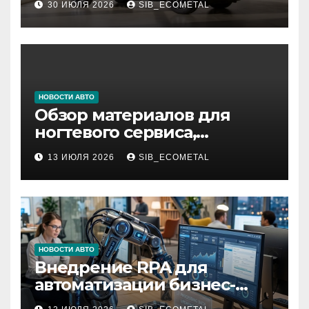
30 ИЮЛЯ 2026
SIB_ECOMETAL
НОВОСТИ АВТО
Обзор материалов для
ногтевого сервиса,
наращивания ресниц и
13 ИЮЛЯ 2026
SIB_ECOMETAL
депиляции
НОВОСТИ АВТО
Внедрение RPA для
автоматизации бизнес-
процессов