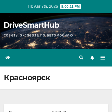
Перейти
Пт. Авг 7th, 2026
8:00:12 PM
к
содержимому
DriveSmartHub
советы эксперта по автомобилю
Красноярск