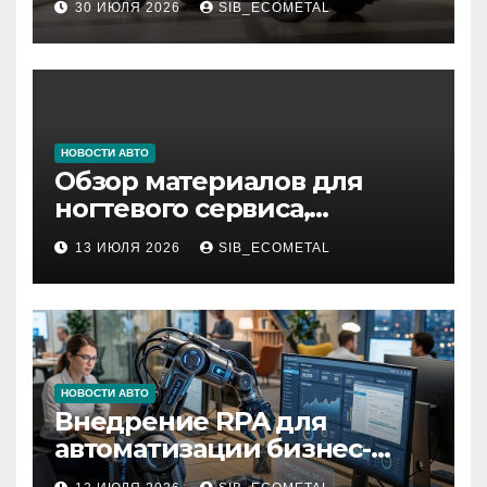
30 ИЮЛЯ 2026
SIB_ECOMETAL
НОВОСТИ АВТО
Обзор материалов для
ногтевого сервиса,
наращивания ресниц и
13 ИЮЛЯ 2026
SIB_ECOMETAL
депиляции
НОВОСТИ АВТО
Внедрение RPA для
автоматизации бизнес-
процессов