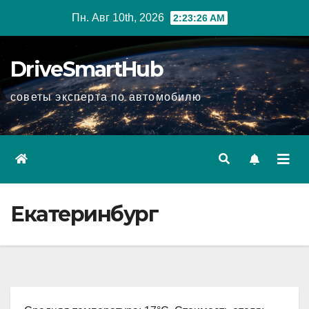
Перейти
Пн. Авг 10th, 2026
2:23:27 AM
к
содержимому
DriveSmartHub
советы эксперта по автомобилю
Екатеринбург