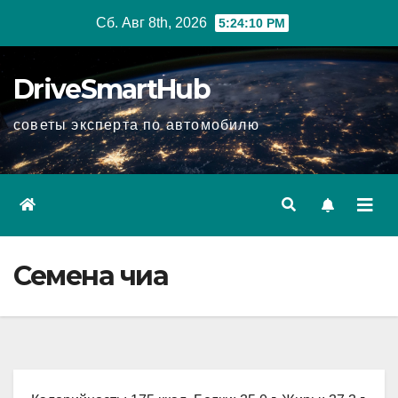
Перейти
Сб. Авг 8th, 2026
5:24:11 PM
к
содержимому
DriveSmartHub
советы эксперта по автомобилю
Семена чиа