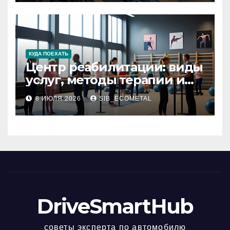
КУДА ПОЕХАТЬ
Центр реабилитации: виды
услуг, методы терапии и
критерии качества
8 ИЮЛЯ 2026
SIB_ECOMETAL
DriveSmartHub
советы эксперта по автомобилю