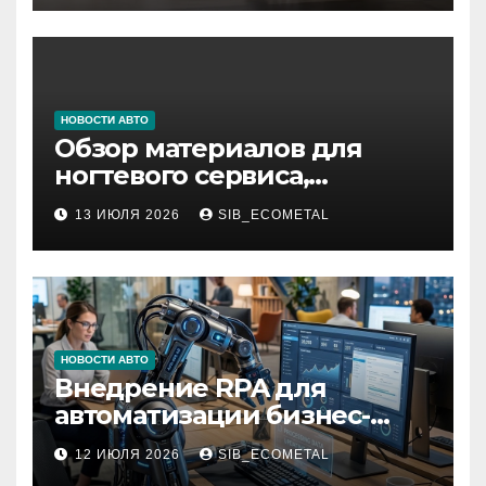
НОВОСТИ АВТО
Обзор материалов для
ногтевого сервиса,
наращивания ресниц и
13 ИЮЛЯ 2026
SIB_ECOMETAL
депиляции
НОВОСТИ АВТО
Внедрение RPA для
автоматизации бизнес-
процессов
12 ИЮЛЯ 2026
SIB_ECOMETAL