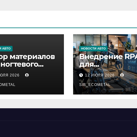
И АВТО
НОВОСТИ АВТО
ор материалов
Внедрение RP
 ногтевого
для
виса,
автоматизаци
ИЮЛЯ 2026
12 ИЮЛЯ 2026
ащивания
бизнес-процес
ниц и
OMETAL
SIB_ECOMETAL
иляции