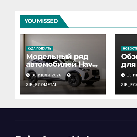
YOU MISSED
КУДА ПОЕХАТЬ
НОВОСТ
Модельный ряд
Обз
автомобилей Haval
для
Pro
сер
30 ИЮЛЯ 2026
13 
нар
SIB_ECOMETAL
рес
SIB_EC
деп