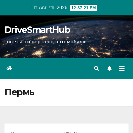
Перейти
Пт. Авг 7th, 2026
12:37:22 PM
к
содержимому
DriveSmartHub
советы эксперта по автомобилю
Пермь