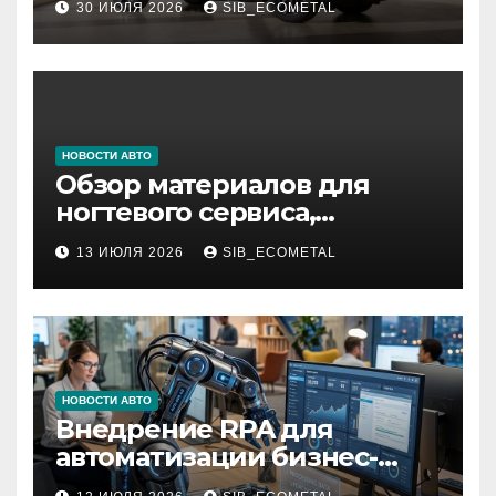
30 ИЮЛЯ 2026
SIB_ECOMETAL
НОВОСТИ АВТО
Обзор материалов для
ногтевого сервиса,
наращивания ресниц и
13 ИЮЛЯ 2026
SIB_ECOMETAL
депиляции
НОВОСТИ АВТО
Внедрение RPA для
автоматизации бизнес-
процессов