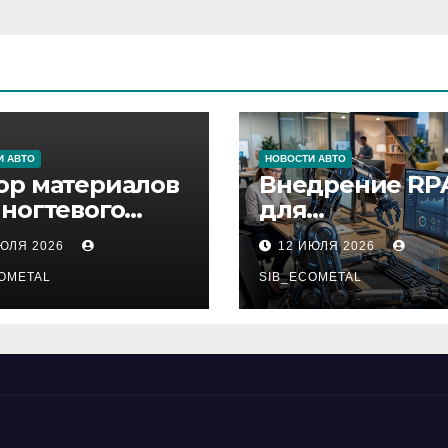
И АВТО
НОВОСТИ АВТО
ор материалов
Внедрение RP
 ногтевого
для
виса,
автоматизаци
ИЮЛЯ 2026
12 ИЮЛЯ 2026
ащивания
бизнес-процес
ниц и
OMETAL
SIB_ECOMETAL
иляции