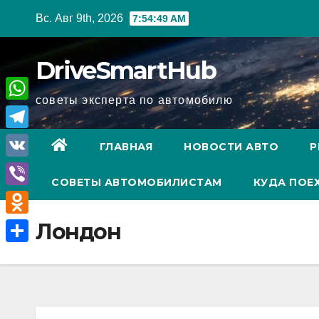
Перейти
Вс. Авг 9th, 2026
7:54:50 AM
к
содержимому
DriveSmartHub
советы эксперта по автомобилю
W
h
T
ГЛАВНАЯ
НОВОСТИ АВТО
Р
a
e
V
t
СОВЕТЫ АВТОМОБИЛИСТАМ
КУДА ПОЕ
l
K
V
s
e
i
A
O
Лондон
g
b
p
d
r
О
e
p
n
a
т
r
o
m
п
k