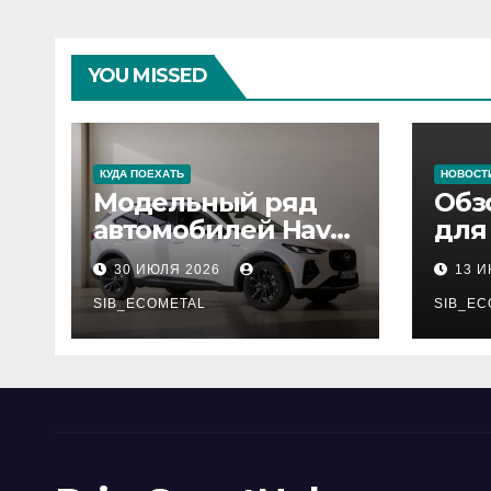
YOU MISSED
КУДА ПОЕХАТЬ
НОВОСТ
Модельный ряд
Обз
автомобилей Haval
для
Pro
сер
30 ИЮЛЯ 2026
13 
нар
SIB_ECOMETAL
рес
SIB_EC
деп