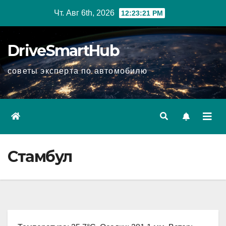
Перейти
Чт. Авг 6th, 2026
12:23:22 PM
к
содержимому
DriveSmartHub
советы эксперта по автомобилю
Стамбул