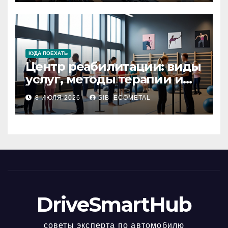
КУДА ПОЕХАТЬ
Центр реабилитации: виды
услуг, методы терапии и
критерии качества
8 ИЮЛЯ 2026
SIB_ECOMETAL
DriveSmartHub
советы эксперта по автомобилю