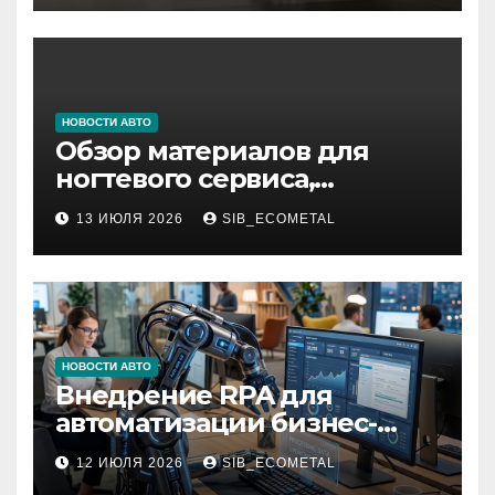
НОВОСТИ АВТО
Обзор материалов для
ногтевого сервиса,
наращивания ресниц и
13 ИЮЛЯ 2026
SIB_ECOMETAL
депиляции
НОВОСТИ АВТО
Внедрение RPA для
автоматизации бизнес-
процессов
12 ИЮЛЯ 2026
SIB_ECOMETAL