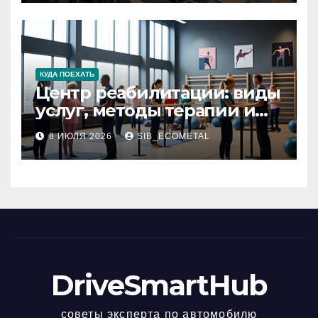
КУДА ПОЕХАТЬ
Центр реабилитации: виды
услуг, методы терапии и
критерии качества
8 ИЮЛЯ 2026
SIB_ECOMETAL
DriveSmartHub
советы эксперта по автомобилю