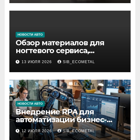
НОВОСТИ АВТО
Обзор материалов для
ногтевого сервиса,
наращивания ресниц и
13 ИЮЛЯ 2026
SIB_ECOMETAL
депиляции
НОВОСТИ АВТО
Внедрение RPA для
автоматизации бизнес-
процессов
12 ИЮЛЯ 2026
SIB_ECOMETAL