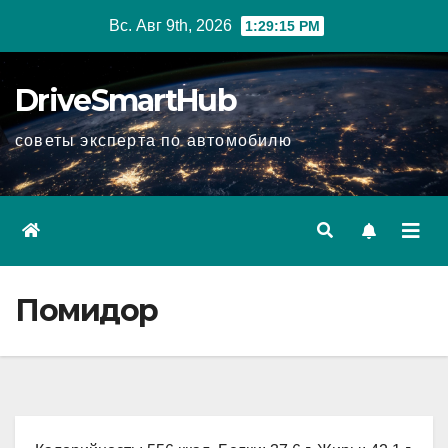
Перейти
Вс. Авг 9th, 2026
1:29:16 PM
к
содержимому
DriveSmartHub
советы эксперта по автомобилю
Помидор