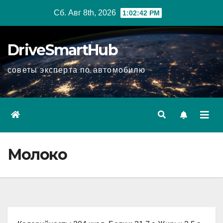
Перейти
Сб. Авг 8th, 2026
1:02:42 PM
к
содержимому
DriveSmartHub
советы эксперта по автомобилю
Молоко