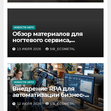
НОВОСТИ АВТО
Обзор материалов для
ногтевого сервиса,
наращивания ресниц и
13 ИЮЛЯ 2026
SIB_ECOMETAL
депиляции
НОВОСТИ АВТО
Внедрение RPA для
автоматизации бизнес-
процессов
12 ИЮЛЯ 2026
SIB_ECOMETAL