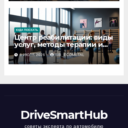
КУДА ПОЕХАТЬ
Центр реабилитации: виды
услуг, методы терапии и
критерии качества
8 ИЮЛЯ 2026
SIB_ECOMETAL
DriveSmartHub
советы эксперта по автомобилю