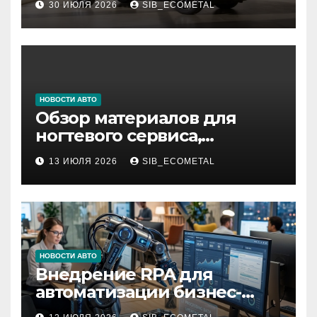
30 ИЮЛЯ 2026
SIB_ECOMETAL
НОВОСТИ АВТО
Обзор материалов для
ногтевого сервиса,
наращивания ресниц и
13 ИЮЛЯ 2026
SIB_ECOMETAL
депиляции
НОВОСТИ АВТО
Внедрение RPA для
автоматизации бизнес-
процессов