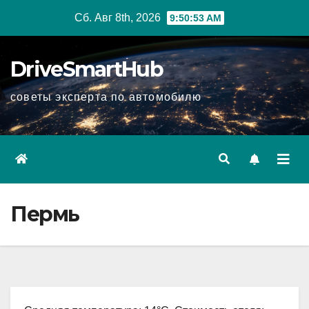
Перейти
Сб. Авг 8th, 2026
9:50:55 AM
к
содержимому
DriveSmartHub
советы эксперта по автомобилю
Пермь