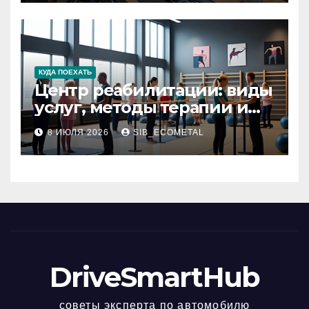
КУДА ПОЕХАТЬ
Центр реабилитации: виды
услуг, методы терапии и
критерии качества
8 ИЮЛЯ 2026
SIB_ECOMETAL
DriveSmartHub
советы эксперта по автомобилю