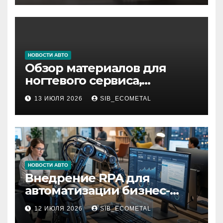
НОВОСТИ АВТО
Обзор материалов для
ногтевого сервиса,
наращивания ресниц и
13 ИЮЛЯ 2026
SIB_ECOMETAL
депиляции
НОВОСТИ АВТО
Внедрение RPA для
автоматизации бизнес-
процессов
12 ИЮЛЯ 2026
SIB_ECOMETAL