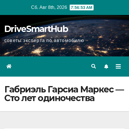
Перейти
Сб. Авг 8th, 2026
7:56:54 AM
к
содержимому
DriveSmartHub
советы эксперта по автомобилю
Габриэль Гарсиа Маркес —
Сто лет одиночества