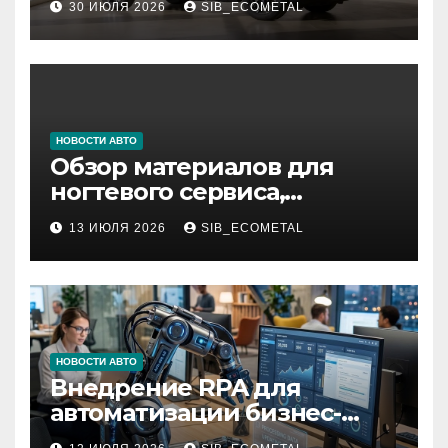
30 ИЮЛЯ 2026
SIB_ECOMETAL
НОВОСТИ АВТО
Обзор материалов для
ногтевого сервиса,
наращивания ресниц и
13 ИЮЛЯ 2026
SIB_ECOMETAL
депиляции
НОВОСТИ АВТО
Внедрение RPA для
автоматизации бизнес-
процессов