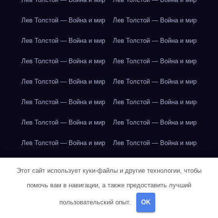
Лев Толстой — Война и мир
Лев Толстой — Война и мир
Лев Толстой — Война и мир
Лев Толстой — Война и мир
Лев Толстой — Война и мир
Лев Толстой — Война и мир
Лев Толстой — Война и мир
Лев Толстой — Война и мир
Лев Толстой — Война и мир
Лев Толстой — Война и мир
Лев Толстой — Война и мир
Лев Толстой — Война и мир
Лев Толстой — Война и мир
Лев Толстой — Война и мир
Лев Толстой — Война и мир
Лондон
Лондон
Лондон
Этот сайт использует куки-файлы и другие технологии, чтобы
Лондон
Лондон
Лондон
Лондон
Лондон
Лондон
помочь вам в навигации, а также предоставить лучший
пользовательский опыт.
OK
Лондон
Лондон
Лондон
Лондон
Лондон
Лондон