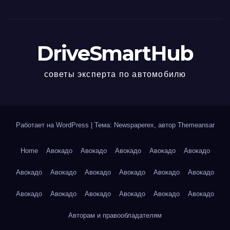
DriveSmartHub
советы эксперта по автомобилю
Работает на WordPress
|
Тема: Newspaperex, автор
Themeansar
Home
Авокадо
Авокадо
Авокадо
Авокадо
Авокадо
Авокадо
Авокадо
Авокадо
Авокадо
Авокадо
Авокадо
Авокадо
Авокадо
Авокадо
Авокадо
Авокадо
Авокадо
Авторам и правообладателям