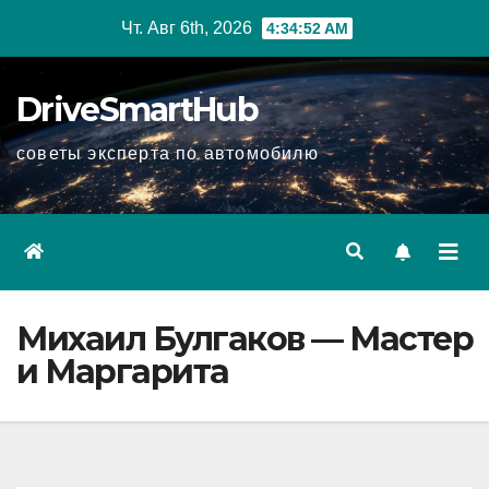
Перейти
Чт. Авг 6th, 2026
4:34:53 AM
к
содержимому
DriveSmartHub
советы эксперта по автомобилю
Михаил Булгаков — Мастер
и Маргарита