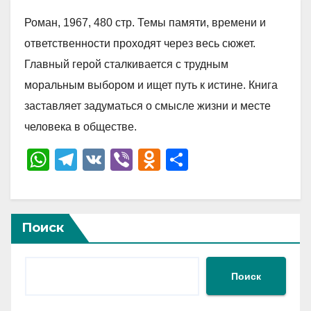
Роман, 1967, 480 стр. Темы памяти, времени и
ответственности проходят через весь сюжет.
Главный герой сталкивается с трудным
моральным выбором и ищет путь к истине. Книга
заставляет задуматься о смысле жизни и месте
человека в обществе.
W
T
V
Vi
O
О
h
el
K
b
d
тп
at
e
er
n
р
s
gr
o
а
Поиск
A
a
kl
в
p
m
a
и
Поиск
p
ss
ть