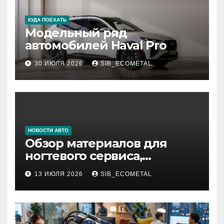
КУДА ПОЕХАТЬ
Модельный ряд
автомобилей Haval Pro
30 ИЮЛЯ 2026
SIB_ECOMETAL
НОВОСТИ АВТО
Обзор материалов для
ногтевого сервиса,
наращивания ресниц и
13 ИЮЛЯ 2026
SIB_ECOMETAL
депиляции