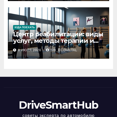
КУДА ПОЕХАТЬ
Центр реабилитации: виды
услуг, методы терапии и
критерии качества
8 ИЮЛЯ 2026
SIB_ECOMETAL
DriveSmartHub
советы эксперта по автомобилю