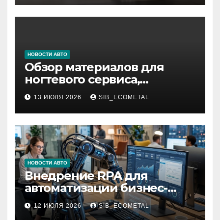
НОВОСТИ АВТО
Обзор материалов для
ногтевого сервиса,
наращивания ресниц и
13 ИЮЛЯ 2026
SIB_ECOMETAL
депиляции
НОВОСТИ АВТО
Внедрение RPA для
автоматизации бизнес-
процессов
12 ИЮЛЯ 2026
SIB_ECOMETAL