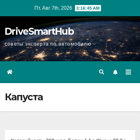
Перейти
Пт. Авг 7th, 2026
3:16:46 AM
к
содержимому
DriveSmartHub
советы эксперта по автомобилю
Капуста