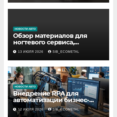
НОВОСТИ АВТО
Обзор материалов для
ногтевого сервиса,
наращивания ресниц и
13 ИЮЛЯ 2026
SIB_ECOMETAL
депиляции
НОВОСТИ АВТО
Внедрение RPA для
автоматизации бизнес-
процессов
12 ИЮЛЯ 2026
SIB_ECOMETAL