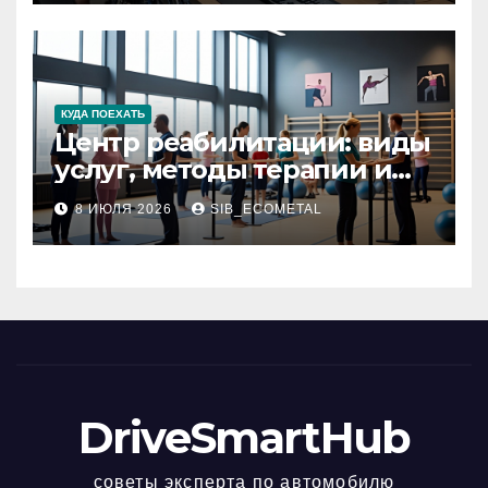
КУДА ПОЕХАТЬ
Центр реабилитации: виды
услуг, методы терапии и
критерии качества
8 ИЮЛЯ 2026
SIB_ECOMETAL
DriveSmartHub
советы эксперта по автомобилю