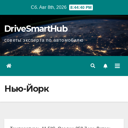
Перейти
Сб. Авг 8th, 2026
8:44:41 PM
к
содержимому
DriveSmartHub
советы эксперта по автомобилю
Нью-Йорк