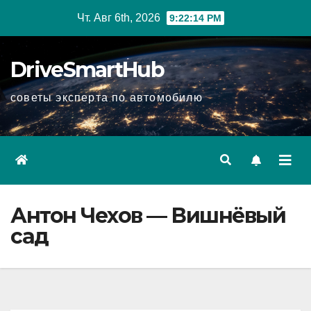
Перейти
Чт. Авг 6th, 2026
9:22:15 PM
к
содержимому
DriveSmartHub
советы эксперта по автомобилю
Антон Чехов — Вишнёвый
сад