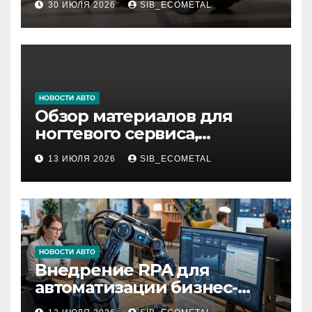
30 ИЮЛЯ 2026
SIB_ECOMETAL
НОВОСТИ АВТО
Обзор материалов для
ногтевого сервиса,
наращивания ресниц и
13 ИЮЛЯ 2026
SIB_ECOMETAL
депиляции
НОВОСТИ АВТО
Внедрение RPA для
автоматизации бизнес-
процессов