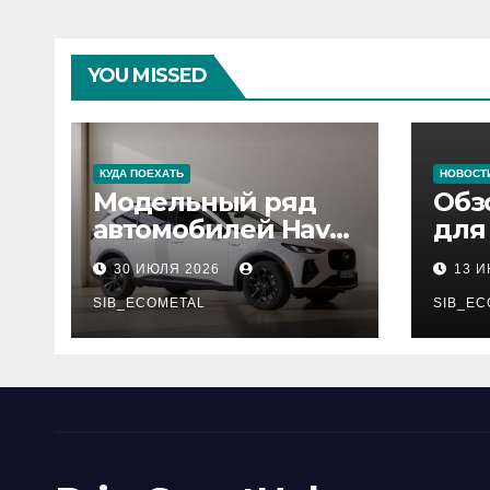
YOU MISSED
КУДА ПОЕХАТЬ
НОВОСТ
Модельный ряд
Обз
автомобилей Haval
для
Pro
сер
30 ИЮЛЯ 2026
13 
нар
SIB_ECOMETAL
рес
SIB_EC
деп