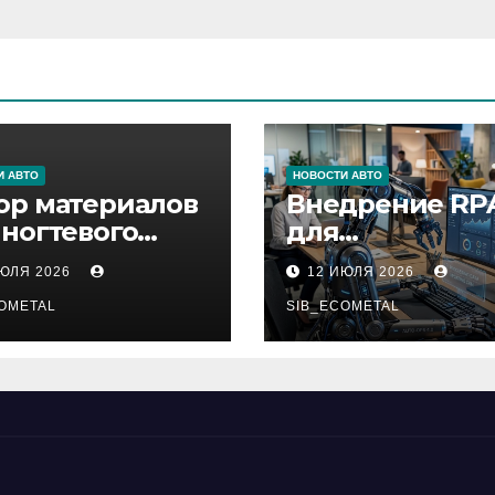
И АВТО
НОВОСТИ АВТО
ор материалов
Внедрение RP
 ногтевого
для
виса,
автоматизаци
ИЮЛЯ 2026
12 ИЮЛЯ 2026
ащивания
бизнес-процес
ниц и
OMETAL
SIB_ECOMETAL
иляции