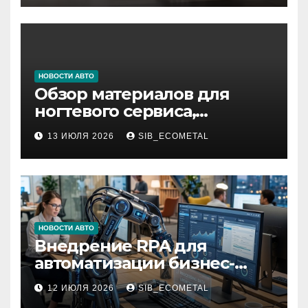
НОВОСТИ АВТО
Обзор материалов для
ногтевого сервиса,
наращивания ресниц и
13 ИЮЛЯ 2026
SIB_ECOMETAL
депиляции
НОВОСТИ АВТО
Внедрение RPA для
автоматизации бизнес-
процессов
12 ИЮЛЯ 2026
SIB_ECOMETAL