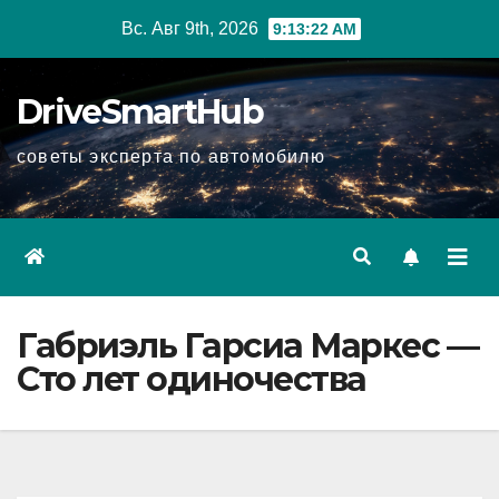
Перейти
Вс. Авг 9th, 2026
9:13:23 AM
к
содержимому
DriveSmartHub
советы эксперта по автомобилю
Габриэль Гарсиа Маркес —
Сто лет одиночества