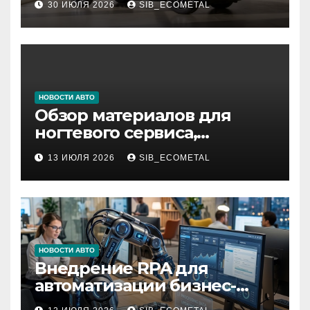
30 ИЮЛЯ 2026
SIB_ECOMETAL
НОВОСТИ АВТО
Обзор материалов для
ногтевого сервиса,
наращивания ресниц и
13 ИЮЛЯ 2026
SIB_ECOMETAL
депиляции
НОВОСТИ АВТО
Внедрение RPA для
автоматизации бизнес-
процессов