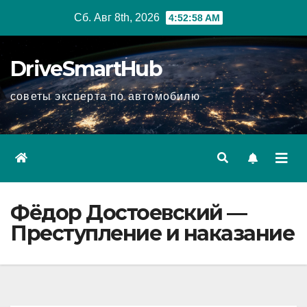
Перейти
Сб. Авг 8th, 2026
4:52:59 AM
к
содержимому
DriveSmartHub
советы эксперта по автомобилю
Фёдор Достоевский —
Преступление и наказание