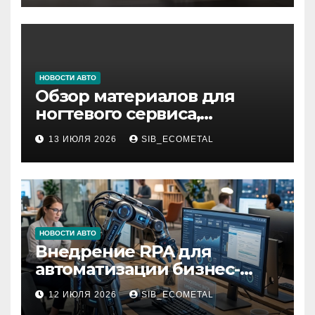
НОВОСТИ АВТО
Обзор материалов для
ногтевого сервиса,
наращивания ресниц и
13 ИЮЛЯ 2026
SIB_ECOMETAL
депиляции
НОВОСТИ АВТО
Внедрение RPA для
автоматизации бизнес-
процессов
12 ИЮЛЯ 2026
SIB_ECOMETAL