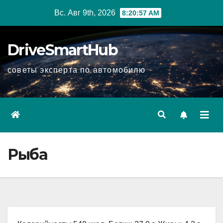
Перейти
Вс. Авг 9th, 2026
8:20:58 AM
к
содержимому
DriveSmartHub
советы эксперта по автомобилю
Рыба