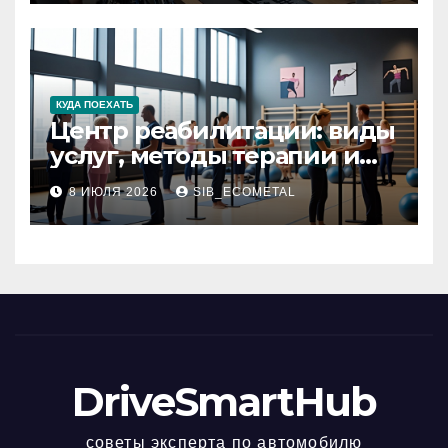
КУДА ПОЕХАТЬ
Центр реабилитации: виды
услуг, методы терапии и
критерии качества
8 ИЮЛЯ 2026
SIB_ECOMETAL
DriveSmartHub
советы эксперта по автомобилю