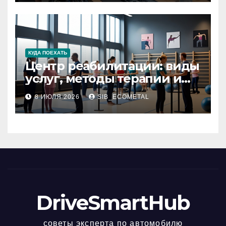
КУДА ПОЕХАТЬ
Центр реабилитации: виды
услуг, методы терапии и
критерии качества
8 ИЮЛЯ 2026
SIB_ECOMETAL
DriveSmartHub
советы эксперта по автомобилю