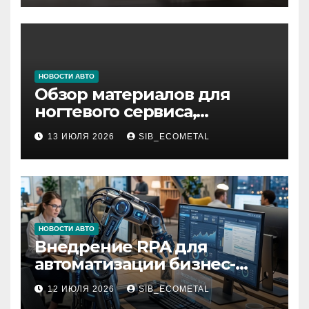
НОВОСТИ АВТО
Обзор материалов для
ногтевого сервиса,
наращивания ресниц и
13 ИЮЛЯ 2026
SIB_ECOMETAL
депиляции
НОВОСТИ АВТО
Внедрение RPA для
автоматизации бизнес-
процессов
12 ИЮЛЯ 2026
SIB_ECOMETAL