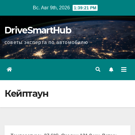
Перейти
Вс. Авг 9th, 2026
1:39:22 PM
к
содержимому
DriveSmartHub
советы эксперта по автомобилю
Кейптаун