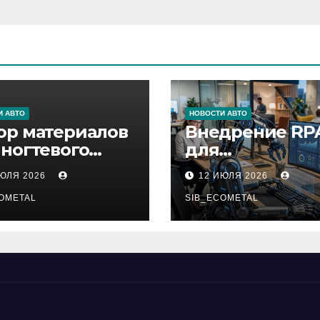
И АВТО
НОВОСТИ АВТО
ор материалов
Внедрение RP
 ногтевого
для
виса,
автоматизаци
ИЮЛЯ 2026
12 ИЮЛЯ 2026
ащивания
бизнес-процес
ниц и
OMETAL
SIB_ECOMETAL
иляции