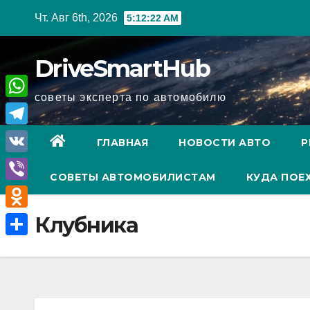
Перейти
Чт. Авг 6th, 2026
5:12:23 AM
к
содержимому
DriveSmartHub
советы эксперта по автомобилю
W
h
T
ГЛАВНАЯ
НОВОСТИ АВТО
Р
a
e
V
t
СОВЕТЫ АВТОМОБИЛИСТАМ
КУДА ПОЕ
l
K
V
s
e
i
A
O
Клубника
g
b
p
d
r
О
e
p
n
a
т
r
o
m
п
k