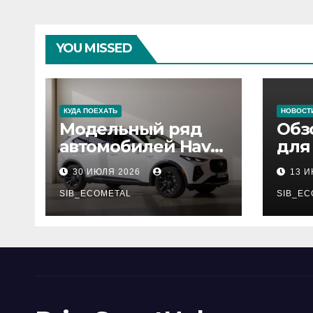
YOU MISSED
КУДА ПОЕХАТЬ
НОВОСТ
Модельный ряд
Обз
автомобилей Haval
для
Pro
сер
30 ИЮЛЯ 2026
13 
нар
SIB_ECOMETAL
рес
SIB_EC
деп