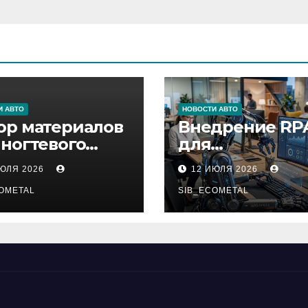
И АВТО
НОВОСТИ АВТО
ор материалов
Внедрение RP
 ногтевого
для
виса,
автоматизаци
ИЮЛЯ 2026
12 ИЮЛЯ 2026
ащивания
бизнес-процес
ниц и
OMETAL
SIB_ECOMETAL
иляции