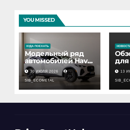
YOU MISSED
КУДА ПОЕХАТЬ
НОВОСТ
Модельный ряд
Обз
автомобилей Haval
для
Pro
сер
30 ИЮЛЯ 2026
13 
нар
SIB_ECOMETAL
рес
SIB_EC
деп