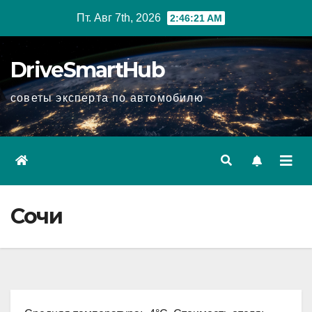
Перейти
Пт. Авг 7th, 2026
2:46:22 AM
к
содержимому
DriveSmartHub
советы эксперта по автомобилю
Сочи