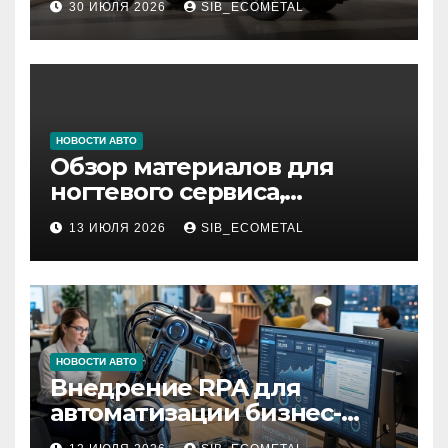
30 ИЮЛЯ 2026
SIB_ECOMETAL
НОВОСТИ АВТО
Обзор материалов для
ногтевого сервиса,
наращивания ресниц и
13 ИЮЛЯ 2026
SIB_ECOMETAL
депиляции
НОВОСТИ АВТО
Внедрение RPA для
автоматизации бизнес-
процессов