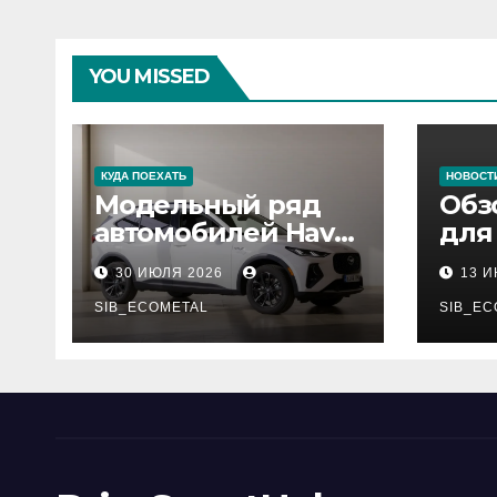
YOU MISSED
КУДА ПОЕХАТЬ
НОВОСТ
Модельный ряд
Обз
автомобилей Haval
для
Pro
сер
30 ИЮЛЯ 2026
13 
нар
SIB_ECOMETAL
рес
SIB_EC
деп