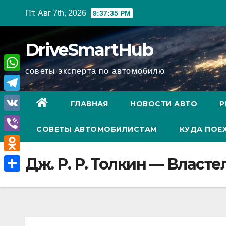
Перейти
Пт. Авг 7th, 2026
9:37:36 PM
к
содержимому
DriveSmartHub
советы эксперта по автомобилю
W
h
T
ГЛАВНАЯ
НОВОСТИ АВТО
Р
a
e
V
t
СОВЕТЫ АВТОМОБИЛИСТАМ
КУДА ПОЕ
l
K
V
s
e
i
A
O
Дж. Р. Р. Толкин — Власт
g
b
p
d
r
О
e
p
n
a
т
r
o
m
п
k