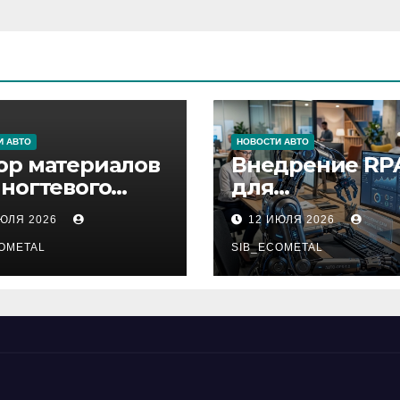
И АВТО
НОВОСТИ АВТО
ор материалов
Внедрение RP
 ногтевого
для
виса,
автоматизаци
ИЮЛЯ 2026
12 ИЮЛЯ 2026
ащивания
бизнес-процес
ниц и
OMETAL
SIB_ECOMETAL
иляции