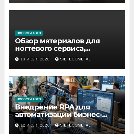
НОВОСТИ АВТО
Обзор материалов для
ногтевого сервиса,
наращивания ресниц и
13 ИЮЛЯ 2026
SIB_ECOMETAL
депиляции
НОВОСТИ АВТО
Внедрение RPA для
автоматизации бизнес-
процессов
12 ИЮЛЯ 2026
SIB_ECOMETAL