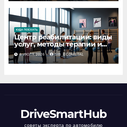
КУДА ПОЕХАТЬ
Центр реабилитации: виды
услуг, методы терапии и
критерии качества
8 ИЮЛЯ 2026
SIB_ECOMETAL
DriveSmartHub
советы эксперта по автомобилю