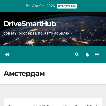
Перейти
Вс. Авг 9th, 2026
6:37:30 AM
к
содержимому
DriveSmartHub
советы эксперта по автомобилю
Амстердам