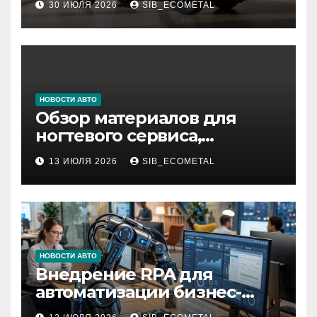
30 ИЮЛЯ 2026
SIB_ECOMETAL
НОВОСТИ АВТО
Обзор материалов для
ногтевого сервиса,
наращивания ресниц и
13 ИЮЛЯ 2026
SIB_ECOMETAL
депиляции
НОВОСТИ АВТО
Внедрение RPA для
автоматизации бизнес-
процессов