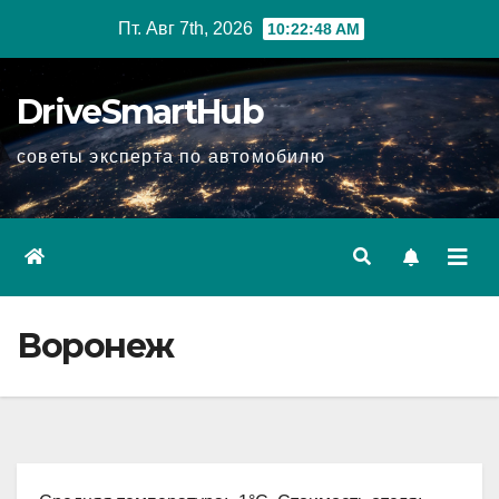
Перейти
Пт. Авг 7th, 2026
10:22:49 AM
к
содержимому
DriveSmartHub
советы эксперта по автомобилю
Воронеж