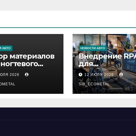
И АВТО
НОВОСТИ АВТО
ор материалов
Внедрение RP
 ногтевого
для
виса,
автоматизаци
ИЮЛЯ 2026
12 ИЮЛЯ 2026
ащивания
бизнес-процес
ниц и
OMETAL
SIB_ECOMETAL
иляции