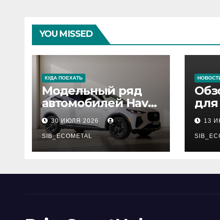
YOU MISSED
КУДА ПОЕХАТЬ
НОВОСТ
Модельный ряд
Обз
автомобилей Haval
для
Pro
сер
30 ИЮЛЯ 2026
13 
нар
SIB_ECOMETAL
рес
SIB_EC
деп