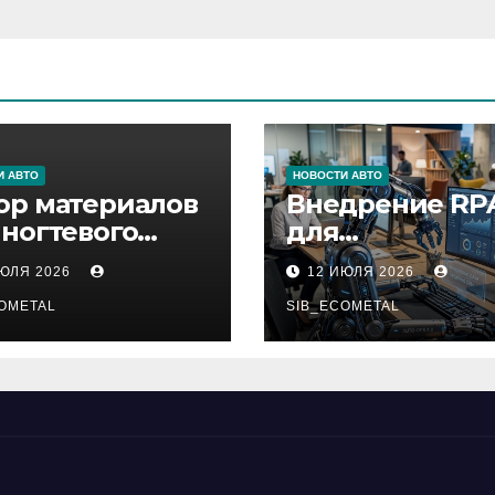
И АВТО
НОВОСТИ АВТО
ор материалов
Внедрение RP
 ногтевого
для
виса,
автоматизаци
ИЮЛЯ 2026
12 ИЮЛЯ 2026
ащивания
бизнес-процес
ниц и
OMETAL
SIB_ECOMETAL
иляции