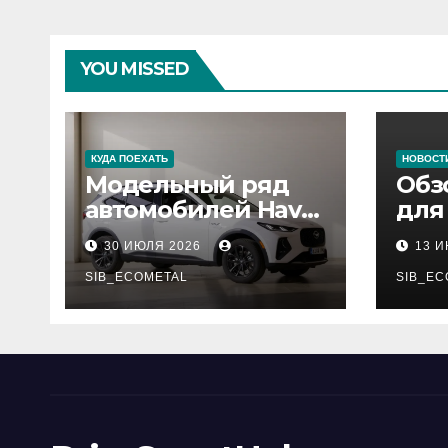
YOU MISSED
КУДА ПОЕХАТЬ
НОВОСТ
Модельный ряд
Обз
автомобилей Haval
для
Pro
сер
30 ИЮЛЯ 2026
13 
нар
SIB_ECOMETAL
рес
SIB_EC
деп