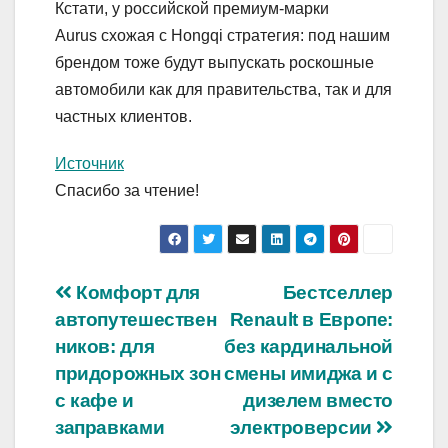
Кстати, у российской премиум-марки
Aurus схожая с Hongqi стратегия: под нашим
брендом тоже будут выпускать роскошные
автомобили как для правительства, так и для
частных клиентов.
Источник
Спасибо за чтение!
Навигация
Комфорт для
Бестселлер
автопутешествен
Renault в Европе:
по
ников: для
без кардинальной
записям
придорожных зон
смены имиджа и с
с кафе и
дизелем вместо
заправками
электроверсии