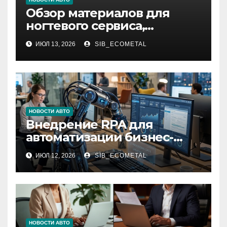
Обзор материалов для
ногтевого сервиса,
наращивания ресниц и
ИЮЛ 13, 2026
SIB_ECOMETAL
депиляции
НОВОСТИ АВТО
Внедрение RPA для
автоматизации бизнес-
процессов
ИЮЛ 12, 2026
SIB_ECOMETAL
НОВОСТИ АВТО