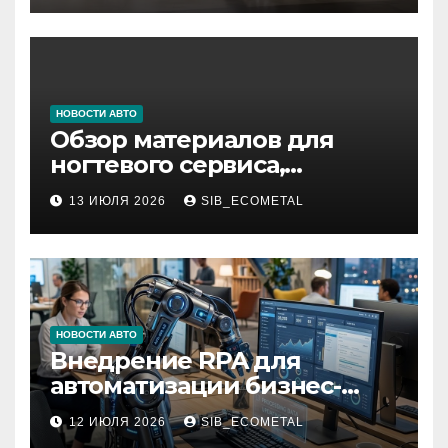
НОВОСТИ АВТО
Обзор материалов для
ногтевого сервиса,
наращивания ресниц и
13 ИЮЛЯ 2026
SIB_ECOMETAL
депиляции
НОВОСТИ АВТО
Внедрение RPA для
автоматизации бизнес-
процессов
12 ИЮЛЯ 2026
SIB_ECOMETAL