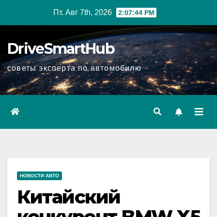
Перейти
Пт. Авг 7th, 2026
2:07:45 PM
к
содержимому
DriveSmartHub
советы эксперта по автомобилю
НОВОСТИ АВТО
Китайский
конкурент BMW X5