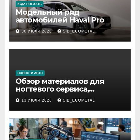
КУДА ПОЕХАТЬ
Модельный ряд
автомобилей Haval Pro
30 ИЮЛЯ 2026
SIB_ECOMETAL
НОВОСТИ АВТО
Обзор материалов для
ногтевого сервиса,
наращивания ресниц и
13 ИЮЛЯ 2026
SIB_ECOMETAL
депиляции