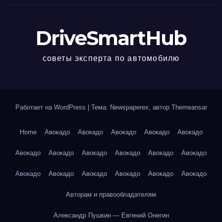
DriveSmartHub
советы эксперта по автомобилю
Работает на WordPress
|
Тема: Newspaperex, автор
Themeansar
Home
Авокадо
Авокадо
Авокадо
Авокадо
Авокадо
Авокадо
Авокадо
Авокадо
Авокадо
Авокадо
Авокадо
Авокадо
Авокадо
Авокадо
Авокадо
Авокадо
Авокадо
Авторам и правообладателям
Александр Пушкин — Евгений Онегин