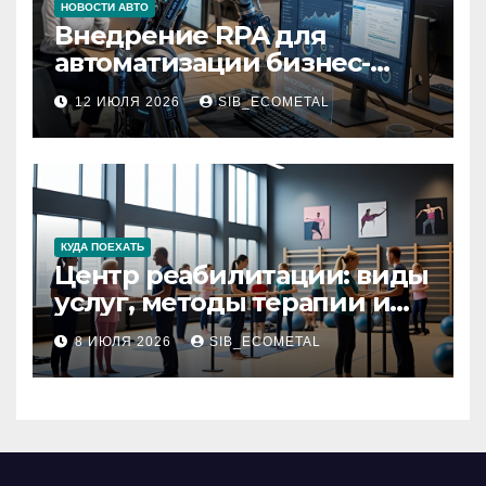
НОВОСТИ АВТО
Внедрение RPA для
автоматизации бизнес-
процессов
12 ИЮЛЯ 2026
SIB_ECOMETAL
КУДА ПОЕХАТЬ
Центр реабилитации: виды
услуг, методы терапии и
критерии качества
8 ИЮЛЯ 2026
SIB_ECOMETAL