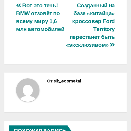
Навигация
Вот это течь!
Созданный на
BMW отзовёт по
базе «китайца»
по
всему миру 1,6
кроссовер Ford
записям
млн автомобилей
Territory
перестанет быть
«эксклюзивом»
От
sib_ecometal
ПОХОЖАЯ ЗАПИСЬ