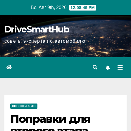
Перейти
Вс. Авг 9th, 2026
12:08:51 PM
к
содержимому
DriveSmartHub
советы эксперта по автомобилю
НОВОСТИ АВТО
Поправки для
второго этапа