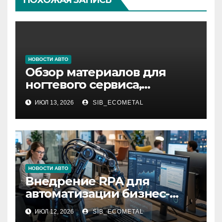
НОВОСТИ АВТО
Обзор материалов для
ногтевого сервиса,
наращивания ресниц и
ИЮЛ 13, 2026
SIB_ECOMETAL
депиляции
НОВОСТИ АВТО
Внедрение RPA для
автоматизации бизнес-
процессов
ИЮЛ 12, 2026
SIB_ECOMETAL