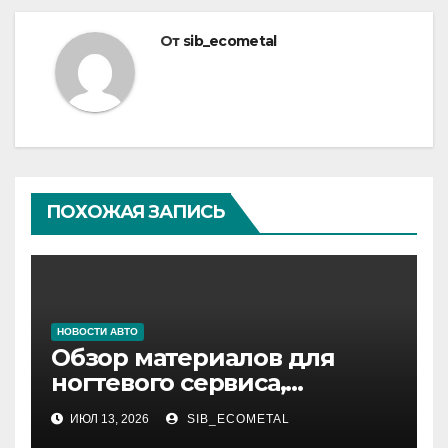
От
sib_ecometal
ПОХОЖАЯ ЗАПИСЬ
НОВОСТИ АВТО
Обзор материалов для
ногтевого сервиса,
наращивания ресниц и
ИЮЛ 13, 2026
SIB_ECOMETAL
депиляции