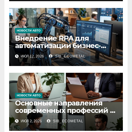
НОВОСТИ АВТО
Внедрение RPA для
автоматизации бизнес-
процессов
ИЮЛ 12, 2026
SIB_ECOMETAL
НОВОСТИ АВТО
Основные направления
современных профессий и
виды онлайн-обучения
ИЮЛ 2, 2026
SIB_ECOMETAL