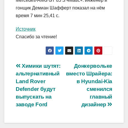
Mercedes-AMG GT 63 S 4Matic+: инженер и
гонщик Демиан Шафферт показал на нём
время 7 мин 25,41 с.
Источник
Спасибо за чтение!
Навигация
Химики шутят:
Донкервольке
альтернативный
вместо Шрайера:
по
Land Rover
в Hyundai-Kia
записям
Defender будут
сменился
выпускать на
главный
заводе Ford
дизайнер