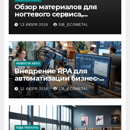
Обзор материалов для
ногтевого сервиса,
наращивания ресниц и
13 ИЮЛЯ 2026
SIB_ECOMETAL
депиляции
НОВОСТИ АВТО
Внедрение RPA для
автоматизации бизнес-
процессов
12 ИЮЛЯ 2026
SIB_ECOMETAL
КУДА ПОЕХАТЬ