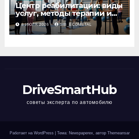
Центр реабилитации: виды
услуг, методы терапии и
критерии качества
8 ИЮЛЯ 2026
SIB_ECOMETAL
DriveSmartHub
советы эксперта по автомобилю
Работает на WordPress
|
Тема: Newspaperex, автор
Themeansar