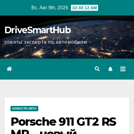
Перейти
Вс. Авг 9th, 2026
10:30:13 AM
к
содержимому
DriveSmartHub
советы эксперта по автомобилю
НОВОСТИ АВТО
Porsche 911 GT2 RS
MR – новый