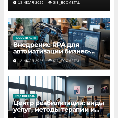
13 ИЮЛЯ 2026
SIB_ECOMETAL
депиляции
НОВОСТИ АВТО
Внедрение RPA для
автоматизации бизнес-
процессов
12 ИЮЛЯ 2026
SIB_ECOMETAL
КУДА ПОЕХАТЬ
Центр реабилитации: виды
услуг, методы терапии и
критерии качества