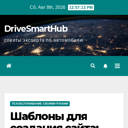
Перейти
Сб. Авг 8th, 2026
12:57:14 PM
к
содержимому
DriveSmartHub
советы эксперта по автомобилю
ТЕХОБСЛУЖИВАНИЕ СВОИМИ РУКАМИ
Шаблоны для
создания сайта: