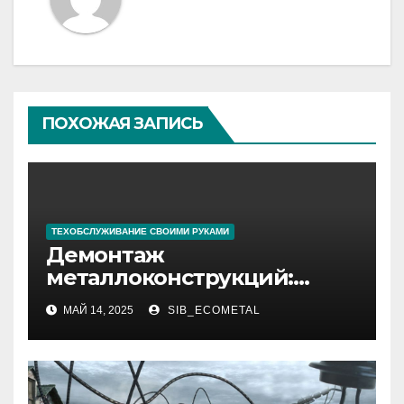
ПОХОЖАЯ ЗАПИСЬ
ТЕХОБСЛУЖИВАНИЕ СВОИМИ РУКАМИ
Демонтаж
металлоконструкций:
ключевые аспекты и этапы
МАЙ 14, 2025
SIB_ECOMETAL