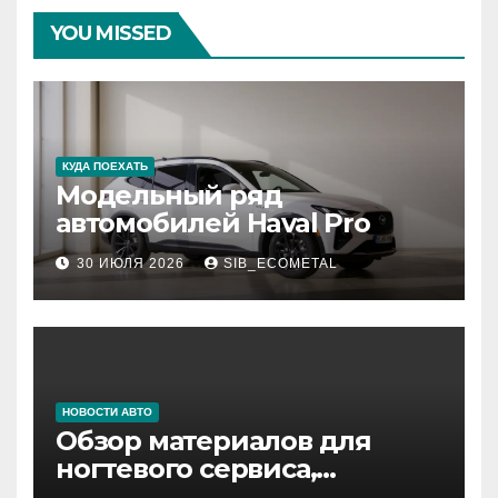
YOU MISSED
КУДА ПОЕХАТЬ
Модельный ряд
автомобилей Haval Pro
30 ИЮЛЯ 2026
SIB_ECOMETAL
НОВОСТИ АВТО
Обзор материалов для
ногтевого сервиса,
наращивания ресниц и