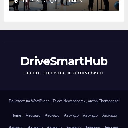
8 ИЮЛЯ 2026
SIB_ECOMETAL
DriveSmartHub
советы эксперта по автомобилю
Работает на WordPress
|
Тема: Newspaperex, автор
Themeansar
Home
Авокадо
Авокадо
Авокадо
Авокадо
Авокадо
Авокадо
Авокадо
Авокадо
Авокадо
Авокадо
Авокадо