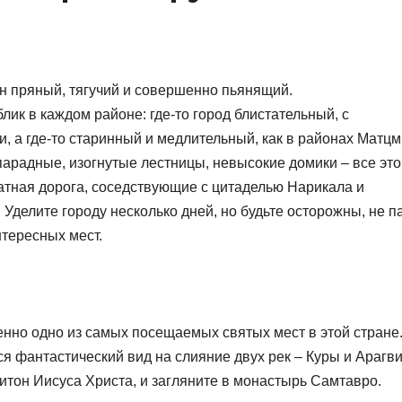
он пряный, тягучий и совершенно пьянящий.
ик в каждом районе: где-то город блистательный, с
и, а где-то старинный и медлительный, как в районах Матц
парадные, изогнутые лестницы, невысокие домики – все это
атная дорога, соседствующие с цитаделью Нарикала и
Уделите городу несколько дней, но будьте осторожны, не п
нтересных мест.
енно одно из самых посещаемых святых мест в этой стране
я фантастический вид на слияние двух рек – Куры и Арагви
Хитон Иисуса Христа, и загляните в монастырь Самтавро.