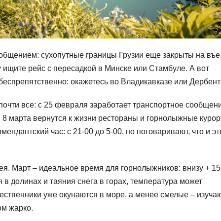
общением: сухопутные границы Грузии еще закрыты на въе
у ищите рейс с пересадкой в Минске или Стамбуле. А вот
беспрепятственно: окажетесь во Владикавказе или Дербент
почти все: с 25 февраля заработает транспортное сообщен
 с 8 марта вернутся к жизни рестораны и горнолыжные курор
мендантский час: с 21-00 до 5-00, но поговаривают, что и эт
ея. Март – идеальное время для горнолыжников: внизу + 15
я в долинах и таяния снега в горах, температура может
ственники уже окунаются в море, а менее смелые – изучаю
ом жарко.