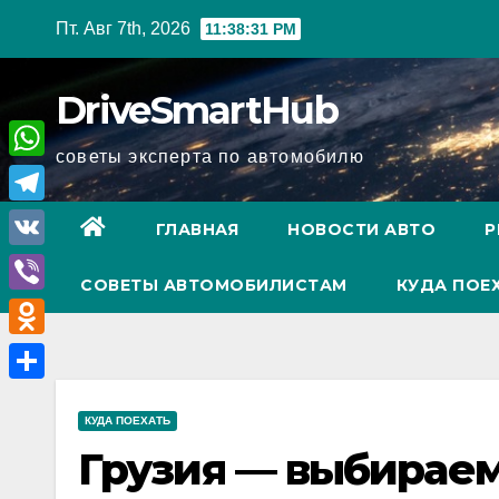
Перейти
Пт. Авг 7th, 2026
11:38:33 PM
к
содержимому
DriveSmartHub
советы эксперта по автомобилю
W
h
T
ГЛАВНАЯ
НОВОСТИ АВТО
Р
a
e
V
t
СОВЕТЫ АВТОМОБИЛИСТАМ
КУДА ПОЕ
l
K
V
s
e
i
A
O
g
b
p
d
r
О
e
p
n
КУДА ПОЕХАТЬ
a
т
r
Грузия — выбирае
o
m
п
k