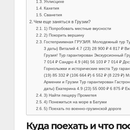
Уплисцихе
Кахетия
Сванетия
Чем еще заняться в Грузии?
1) Попробовать местные вкусности
2) Покорить вершину
Гостеприимная ГРУЗИЯ. Молодежный тур Тур
3 даты) Виталий 4.7 (23) 28 900 ₽ 4 817 ₽ 
Грузия! Тур гарантирован Экскурсионный Груз
7 014 ₽ Сандро 4.9 (46) 56 103 ₽ 7 014 ₽ Д
Горнолыжки и исторические места Тур гаран
(19) 85 332 ₽ (106 664 ₽) 6 552 ₽ (8 229 ₽) М
Армении и Грузии Тур гарантирован Гастрон
даты) Екатерина 4.9 (23) 55 000 ₽ 6 875 ₽ Ек
3) Найти пещеру Прометея
4) Понежиться на море в Батуми
5) Поехать по военно-грузинской дороге
Куда поехать и что по