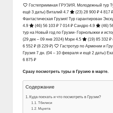
Гостеприимная ГРУЗИЯ. Молодежный тур Ту
ещё 3 даты)
Виталий 4.7
(23)
28 900 ₽
4 817 
Фантастическая Грузия! Тур гарантирован Экс
4.9
(46)
56 103 ₽
7 014 ₽
Сандро 4.9
(46)
5
тур на Новый год по Грузии- Горнолыжки и ис
(29 дек – 09 янв 2024)
Мэри 4.5
(19)
85 332 ₽
6 552 ₽
(8 229 ₽)
Гастротур по Армении и Гру
Грузия
7 дн.
(04 – 10 февраля и ещё 2 даты)
Ек
6 875 ₽
Сразу посмотреть туры в Грузию в марте.
Содержание
Куда поехать и что посмотреть в Грузии?
Тбилиси
Мцхета