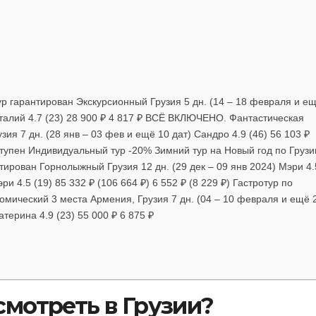
 гарантирован Экскурсионный Грузия 5 дн. (14 – 18 февраля и е
Виталий 4.7 (23) 28 900 ₽ 4 817 ₽ ВСЁ ВКЛЮЧЕНО. Фантастическая
ия 7 дн. (28 янв – 03 фев и ещё 10 дат) Сандро 4.9 (46) 56 103 ₽
оступен Индивидуальный тур -20% Зимний тур на Новый год по Грузи
тирован Горнолыжный Грузия 12 дн. (29 дек – 09 янв 2024) Мэри 4.
эри 4.5 (19) 85 332 ₽ (106 664 ₽) 6 552 ₽ (8 229 ₽) Гастротур по
омический 3 места Армения, Грузия 7 дн. (04 – 10 февраля и ещё 
атерина 4.9 (23) 55 000 ₽ 6 875 ₽
смотреть в Грузии?