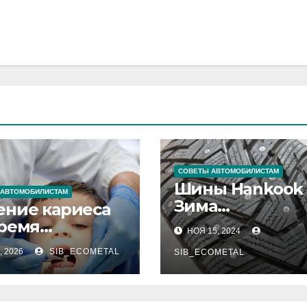
СОВЕТЫ АВТОМОБИЛИСТАМ
Шины Hankook
 АВТОМОБИЛИСТАМ
Зима
ение кариеса
Шипованные: 
время
НОЯ 15, 2024
Надежный
еменности
, 2026
SIB_ECOMETAL
Партнёр на
SIB_ECOMETAL
Снежных Дорог