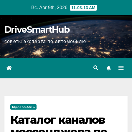
Перейти
Вс. Авг 9th, 2026
11:03:14 AM
к
содержимому
DriveSmartHub
советы эксперта по автомобилю
КУДА ПОЕХАТЬ
Каталог каналов
мессенджера по