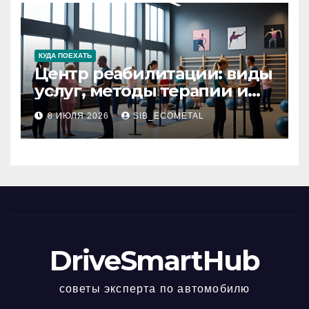
КУДА ПОЕХАТЬ
Центр реабилитации: виды
услуг, методы терапии и
критерии качества
8 ИЮЛЯ 2026
SIB_ECOMETAL
DriveSmartHub
советы эксперта по автомобилю