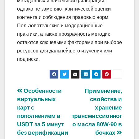
метаданных и начальной фильтрации,
однако не заменяют критической оценки
контента и соблюдения правовых норм.
Пользовательские и модерационные
практики, а также прозрачность методик
остаются ключевыми факторами при выборе
ресурсов для дальнейшего изучения или
подписки.
Навигация
Особенности
Применение,
виртуальных
свойства и
по
карт с
хранение
записям
пополнением в
трансмиссионног
USDT за 5 минут
о масла 80W-90 в
без верификации
бочках