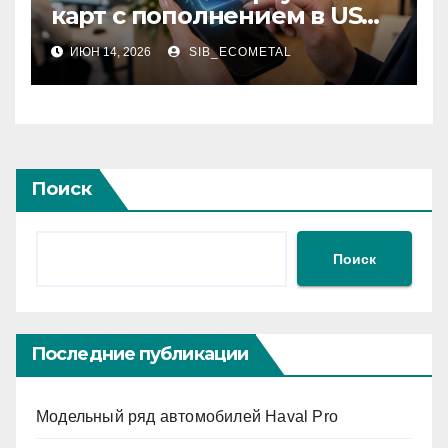
карт с пополнением в USDT
за 5 минут без
ИЮН 14, 2026
SIB_ECOMETAL
верификации и участия
банков
Поиск
Поиск
Последние публикации
Модельный ряд автомобилей Haval Pro