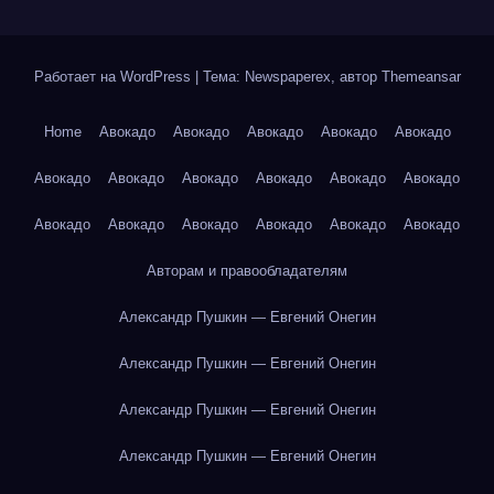
Работает на WordPress
|
Тема: Newspaperex, автор
Themeansar
Home
Авокадо
Авокадо
Авокадо
Авокадо
Авокадо
Авокадо
Авокадо
Авокадо
Авокадо
Авокадо
Авокадо
Авокадо
Авокадо
Авокадо
Авокадо
Авокадо
Авокадо
Авторам и правообладателям
Александр Пушкин — Евгений Онегин
Александр Пушкин — Евгений Онегин
Александр Пушкин — Евгений Онегин
Александр Пушкин — Евгений Онегин