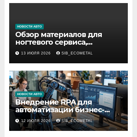
НОВОСТИ АВТО
Обзор материалов для
ногтевого сервиса,
наращивания ресниц и
13 ИЮЛЯ 2026
SIB_ECOMETAL
депиляции
НОВОСТИ АВТО
Внедрение RPA для
автоматизации бизнес-
процессов
12 ИЮЛЯ 2026
SIB_ECOMETAL